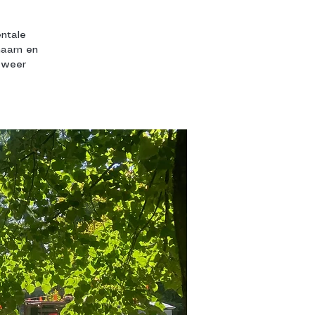
ntale
chaam en
 weer