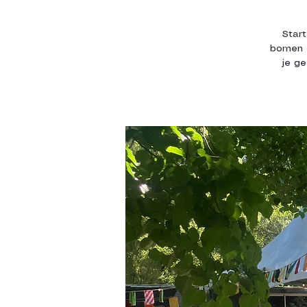
Star
bomen v
je g