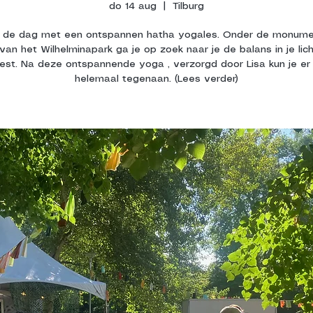
do 14 aug
  |  
Tilburg
t de dag met een ontspannen hatha yogales. Onder de monume
an het Wilhelminapark ga je op zoek naar je de balans in je li
eest. Na deze ontspannende yoga , verzorgd door Lisa kun je er
helemaal tegenaan. (Lees verder)