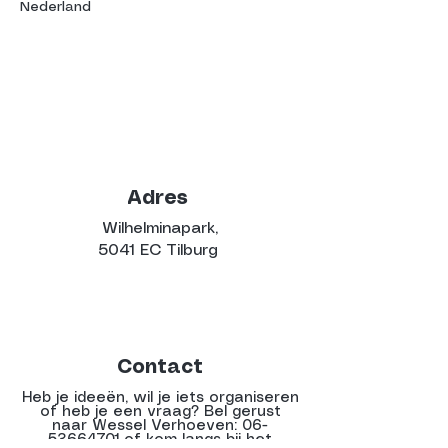
Nederland
Adres
Wilhelminapark,
5041 EC Tilburg
Contact
Heb je ideeën, wil je iets organiseren
of heb je een vraag? Bel gerust
naar Wessel Verhoeven:
06-
53664701
of kom langs bij het