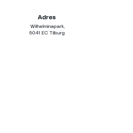
Adres
Wilhelminapark,
5041 EC Tilburg
Contact
Heb je ideeën, wil je iets organiseren
of heb je een vraag? Bel gerust
naar Wessel Verhoeven:
06-
53664701
of kom langs bij het
PARKhuisje tijdens het festival!
Verhuur