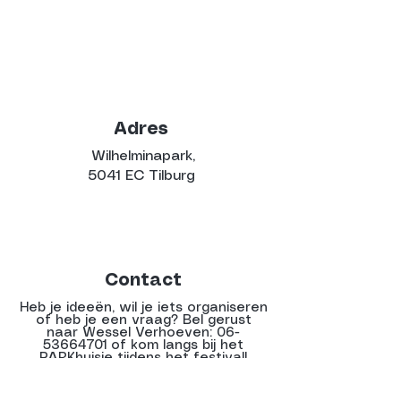
Adres
Wilhelminapark,
5041 EC Tilburg
Contact
Heb je ideeën, wil je iets organiseren
of heb je een vraag? Bel gerust
naar Wessel Verhoeven:
06-
53664701
of kom langs bij het
PARKhuisje tijdens het festival!