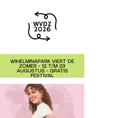
WIHELMINAPARK VIERT DE
ZOMER - 12 T/M 23
AUGUSTUS - GRATIS
FESTIVAL