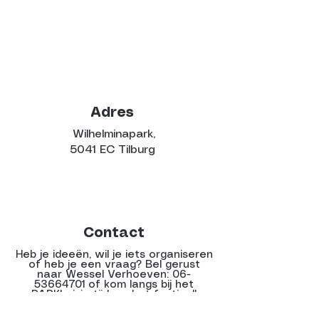
Adres
Wilhelminapark,
5041 EC Tilburg
Contact
Heb je ideeën, wil je iets organiseren
of heb je een vraag? Bel gerust
naar Wessel Verhoeven:
06-
53664701
of kom langs bij het
PARKhuisje tijdens het festival!