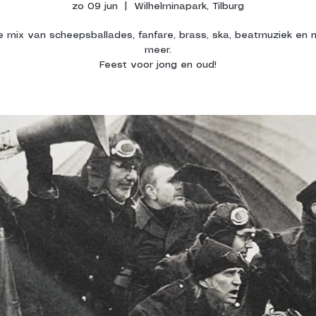
zo 09 jun
  |  
Wilhelminapark, Tilburg
ke mix van scheepsballades, fanfare, brass, ska, beatmuziek en 
meer.