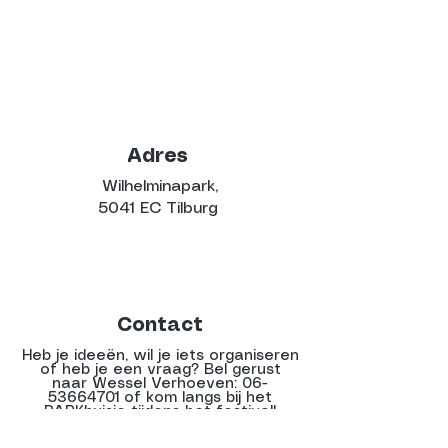
Adres
Wilhelminapark,
5041 EC Tilburg
Contact
Heb je ideeën, wil je iets organiseren
of heb je een vraag? Bel gerust
naar Wessel Verhoeven:
06-
53664701
of kom langs bij het
PARKhuisje tijdens het festival!