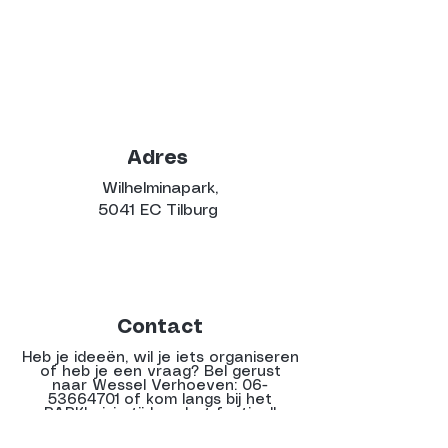
Adres
Wilhelminapark,
5041 EC Tilburg
Contact
Heb je ideeën, wil je iets organiseren
of heb je een vraag? Bel gerust
naar Wessel Verhoeven:
06-
53664701
of kom langs bij het
PARKhuisje tijdens het festival!