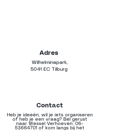
Adres
Wilhelminapark,
5041 EC Tilburg
Contact
Heb je ideeën, wil je iets organiseren
of heb je een vraag? Bel gerust
naar Wessel Verhoeven:
06-
53664701
of kom langs bij het
PARKhuisje tijdens het festival!