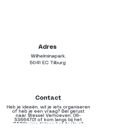
Adres
Wilhelminapark,
5041 EC Tilburg
Contact
Heb je ideeën, wil je iets organiseren
of heb je een vraag? Bel gerust
naar Wessel Verhoeven:
06-
53664701
of kom langs bij het
PARKhuisje tijdens het festival!