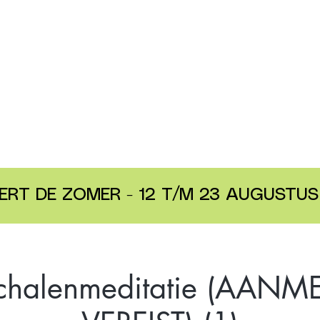
ERT DE ZOMER - 12 T/M 23 AUGUSTUS 
chalenmeditatie (AAN