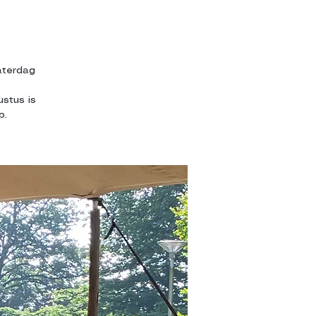
aterdag
stus is
p.