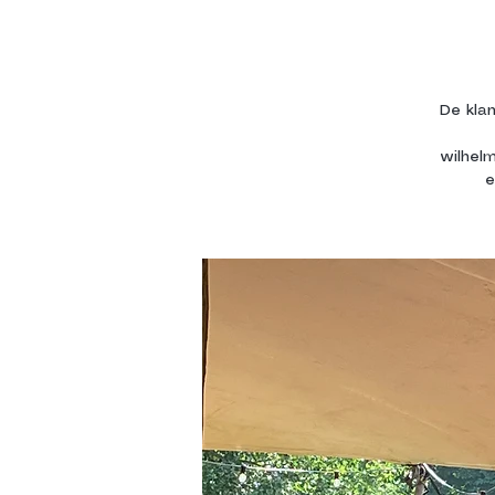
De kla
wilhel
e