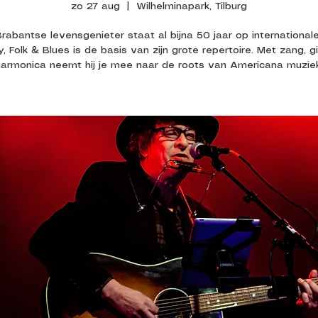
zo 27 aug
  |  
Wilhelminapark, Tilburg
rabantse levensgenieter staat al bijna 50 jaar op internationale
, Folk & Blues is de basis van zijn grote repertoire. Met zang, g
harmonica neemt hij je mee naar de roots van Americana muziek