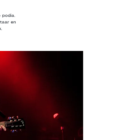
 podia.
itaar en
.