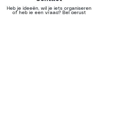
Heb je ideeën, wil je iets organiseren
of heb je een vraag? Bel gerust
naar Wessel Verhoeven:
06-
53664701
of kom langs bij het
PARKhuisje tijdens het festival!
Verhuur
Organiseer je zelf een festival of feest
en heb je niet de juiste materialen?
Alles wat op ons festivalterrein staat
is te huur! Denk aan o.a. stretch tenten,
zitgelegenheid en foodtrucks. Interesse
of vragen naar de mogelijkheden?
Neem contact op met Wessel
Verhoeven (Parkcafé Tilburg):
06-
53664701
.