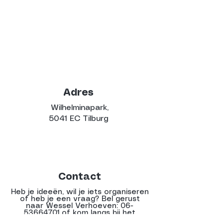
Adres
Wilhelminapark,
5041 EC Tilburg
Contact
Heb je ideeën, wil je iets organiseren
of heb je een vraag? Bel gerust
naar Wessel Verhoeven:
06-
53664701
of kom langs bij het
PARKhuisje tijdens het festival!