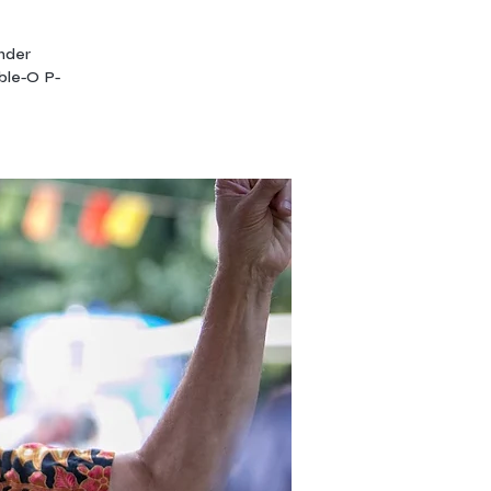
nder
ble-O P-