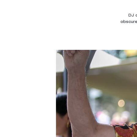
DJ 
obscure