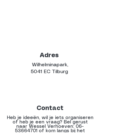
Adres
Wilhelminapark,
5041 EC Tilburg
Contact
Heb je ideeën, wil je iets organiseren
of heb je een vraag? Bel gerust
naar Wessel Verhoeven:
06-
53664701
of kom langs bij het
PARKhuisje tijdens het festival!