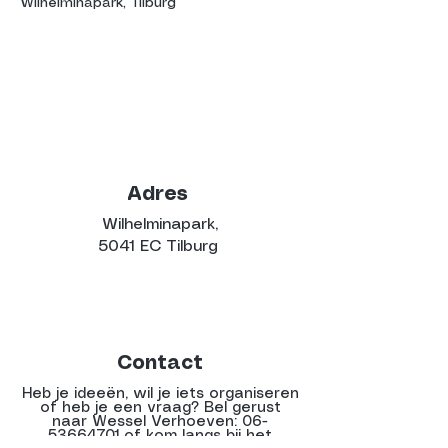
Wilhelminapark, Tilburg
Adres
Wilhelminapark,
5041 EC Tilburg
Contact
Heb je ideeën, wil je iets organiseren
of heb je een vraag? Bel gerust
naar Wessel Verhoeven:
06-
53664701
of kom langs bij het