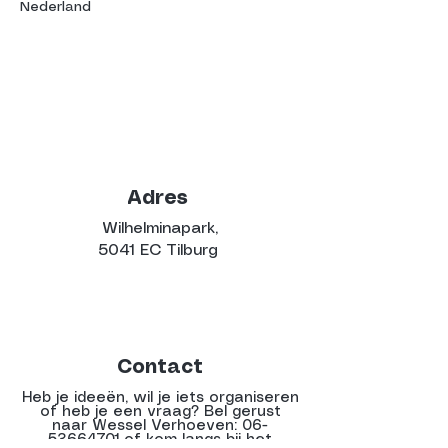
Nederland
Adres
Wilhelminapark,
5041 EC Tilburg
Contact
Heb je ideeën, wil je iets organiseren
of heb je een vraag? Bel gerust
naar Wessel Verhoeven:
06-
53664701
of kom langs bij het