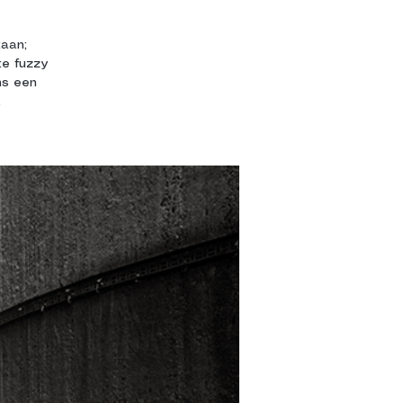
taan;
te fuzzy
ns een
.