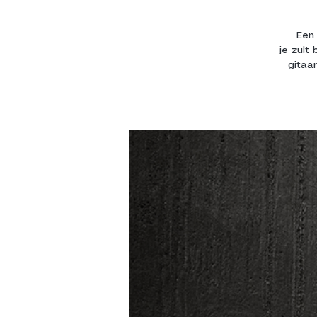
Een 
je zult
gitaa