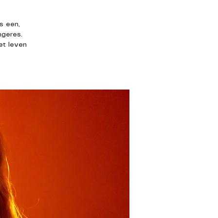
is een,
ngeres.
et leven