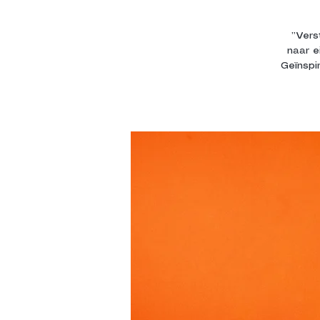
’’Vers
naar e
Geïnspi