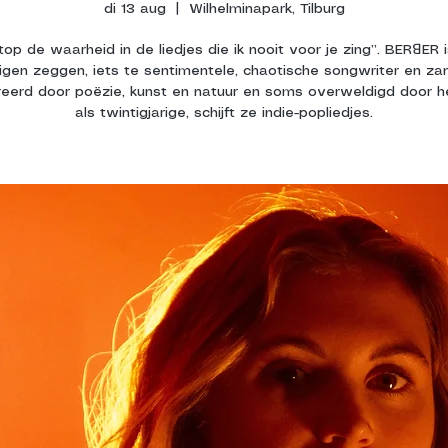
di 13 aug
  |  
Wilhelminapark, Tilburg
top de waarheid in de liedjes die ik nooit voor je zing’’. BERꓭER 
igen zeggen, iets te sentimentele, chaotische songwriter en za
reerd door poëzie, kunst en natuur en soms overweldigd door h
als twintigjarige, schijft ze indie-popliedjes.