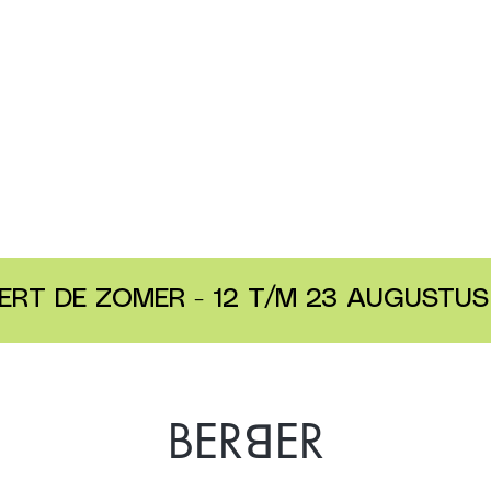
ERT DE ZOMER - 12 T/M 23 AUGUSTUS 
BERꓭER