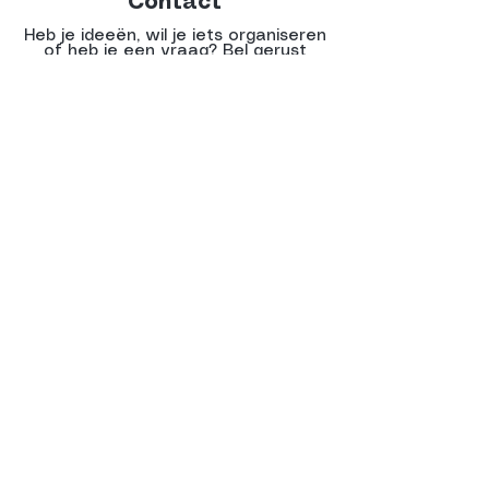
Contact
Heb je ideeën, wil je iets organiseren
of heb je een vraag? Bel gerust
naar Wessel Verhoeven:
06-
53664701
of kom langs bij het
PARKhuisje tijdens het festival!
Verhuur
Organiseer je zelf een festival of feest
en heb je niet de juiste materialen?
Alles wat op ons festivalterrein staat
is te huur! Denk aan o.a. stretch tenten,
zitgelegenheid en foodtrucks. Interesse
of vragen naar de mogelijkheden?
Neem contact op met Wessel
Verhoeven (Parkcafé Tilburg):
06-
53664701
.