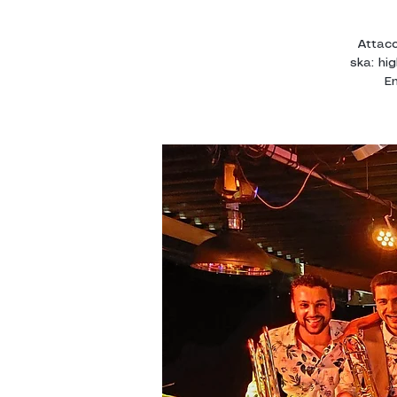
Attacc
ska: hi
E