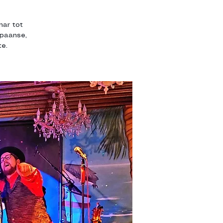
mar tot
Spaanse,
e.