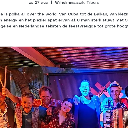
zo 27 aug
  |  
Wilhelminapark, Tilburg
a is polka all over the world. Van Cuba tot de Balkan, van klez
gh energy en het plezier spat ervan af. 8 man sterk stuwt met 
ngelse en Nederlandse teksten de feestvreugde tot grote hoogt